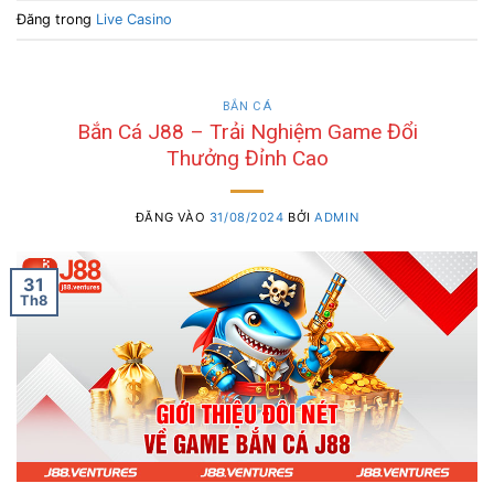
Đăng trong
Live Casino
BẮN CÁ
Bắn Cá J88 – Trải Nghiệm Game Đổi
Thưởng Đỉnh Cao
ĐĂNG VÀO
31/08/2024
BỞI
ADMIN
31
Th8