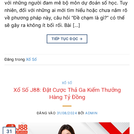
với những người đam mê bộ môn dự đoán số học. Tuy
nhiên, đối với những ai mới tìm hiểu hoặc chưa nắm rõ
về phương pháp này, câu hỏi “Đề chạm là gì?” có thể
sẽ gây ra không ít bối rối. Bài […]
TIẾP TỤC ĐỌC
→
Đăng trong
Xổ Số
XỔ SỐ
Xổ Số J88: Đặt Cược Thả Ga Kiếm Thưởng
Hàng Tỷ Đồng
ĐĂNG VÀO
31/08/2024
BỞI
ADMIN
31