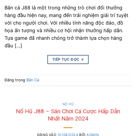
Bắn cá J88 là một trong những trò chơi đổi thưởng
hàng đầu hiện nay, mang đến trải nghiệm giải trí tuyệt
vời cho người chơi. Với nhiều tính năng độc đáo, đồ
họa ấn tượng và nhiều cơ hội nhận thưởng hấp dẫn.
Tựa game đã nhanh chóng trở thành lựa chọn hàng
đầu […]
TIẾP TỤC ĐỌC
→
Đăng trong
Bắn Cá
NỔ HŨ
Nổ Hũ J88 – Sân Chơi Cá Cược Hấp Dẫn
Nhất Năm 2024
ĐĂNG VÀO
31/08/2024
BỞI
ADMIN