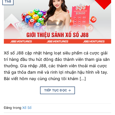
Th8
Xổ số J88 cập nhật hàng loạt siêu phẩm cá cược giải
trí hàng đầu thu hút đông đảo thành viên tham gia săn
thưởng. Gia nhập J88, các thành viên thoải mái cược
thả ga thỏa đam mê và rinh lợi nhuận hậu hĩnh về tay.
Bài viết hôm nay cùng chúng tôi khám […]
TIẾP TỤC ĐỌC
→
Đăng trong
Xổ Số