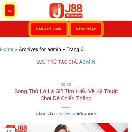
Bỏ
qua
nội
dung
ĐĂNG KÝ +88K
ĐĂNG NHẬP
Home
»
Archives for admin
»
Trang 3
LƯU TRỮ TÁC GIẢ:
ADMIN
XỔ SỐ
Song Thủ Lô Là Gì? Tìm Hiểu Về Kỹ Thuật
Chơi Để Chiến Thắng
ĐĂNG VÀO
13/09/2024
BỞI
ADMIN