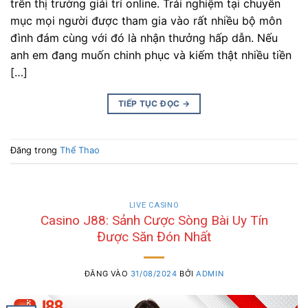
trên thị trường giải trí online. Trải nghiệm tại chuyên
mục mọi người được tham gia vào rất nhiều bộ môn
đình đám cùng với đó là nhận thưởng hấp dẫn. Nếu
anh em đang muốn chinh phục và kiếm thật nhiều tiền
[…]
TIẾP TỤC ĐỌC
→
Đăng trong
Thể Thao
LIVE CASINO
Casino J88: Sảnh Cược Sòng Bài Uy Tín
Được Săn Đón Nhất
ĐĂNG VÀO
31/08/2024
BỞI
ADMIN