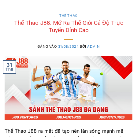
THỂ THAO
Thể Thao J88: Mở Ra Thế Giới Cá Độ Trực
Tuyến Đỉnh Cao
ĐĂNG VÀO
31/08/2024
BỞI
ADMIN
31
Th8
Thể Thao J88 ra mắt đã tạo nên làn sóng mạnh mẽ