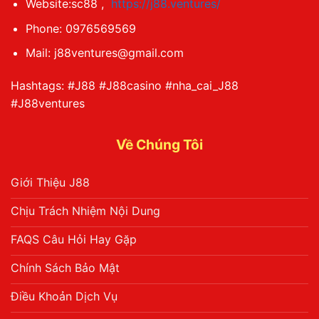
Website:sc88 ,
https://j88.ventures/
Phone: 0976569569
Mail:
j88ventures@gmail.com
Hashtags: #J88 #J88casino #nha_cai_J88
#J88ventures
Về Chúng Tôi
Giới Thiệu J88
Chịu Trách Nhiệm Nội Dung
FAQS Câu Hỏi Hay Gặp
Chính Sách Bảo Mật
Điều Khoản Dịch Vụ