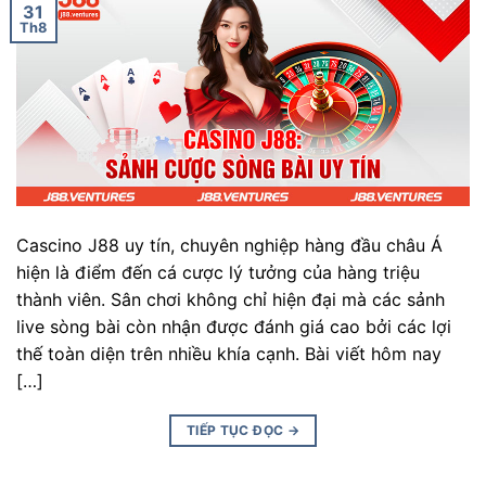
31
Th8
Cascino J88 uy tín, chuyên nghiệp hàng đầu châu Á
hiện là điểm đến cá cược lý tưởng của hàng triệu
thành viên. Sân chơi không chỉ hiện đại mà các sảnh
live sòng bài còn nhận được đánh giá cao bởi các lợi
thế toàn diện trên nhiều khía cạnh. Bài viết hôm nay
[…]
TIẾP TỤC ĐỌC
→