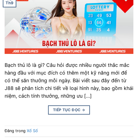
Th9
Bạch thủ lô là gì? Câu hỏi được nhiều người thắc mắc
hàng đầu với mục đích có thêm một kỹ năng mới để
có thể săn thưởng mỗi ngày. Bài viết sau đây đến từ
J88 sẽ phân tích chi tiết về loại hình này, bao gồm khái
niệm, cách tính thưởng, những ưu […]
TIẾP TỤC ĐỌC
→
Đăng trong
Xổ Số