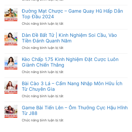
Sảnh
Lần
Kho
Game
Săn
Báu
Đường Mạt Chược – Game Quay Hũ Hấp Dẫn
Đỉnh
Jackpot
Aztec
Cao
Top Đầu 2024
–
Của
Chức năng bình luận bị tắt
ở
Slot
Năm
Đường
Game
Tại
Mạt
Dàn Đề Bất Tử | Kinh Nghiệm Soi Cầu, Vào
Với
Nhà
Chược
Khoản
Tiền Đánh Quanh Năm
Cái
–
Thưởng
J88
Chức năng bình luận bị tắt
ở
Game
Jackpot
Dàn
Quay
Khủng
Đề
Kèo Chấp 1.75 Kinh Nghiệm Đặt Cược Luôn
Hũ
Bất
Hấp
Giành Chiến Thắng
Tử
Dẫn
Chức năng bình luận bị tắt
ở
|
Top
Kèo
Kinh
Đầu
Chấp
Bài Cào 3 Lá – Cẩm Nang Nhập Môn Hữu Ích
Nghiệm
2024
1.75
Soi
Từ Chuyên Gia
Kinh
Cầu,
Chức năng bình luận bị tắt
ở
Nghiệm
Vào
Bài
Đặt
Tiền
Cào
Game Bài Tiến Lên – Ôm Thưởng Cực Hậu Hĩnh
Cược
Đánh
3
Luôn
Từ J88
Quanh
Lá
Giành
Năm
Chức năng bình luận bị tắt
ở
–
Chiến
Game
Cẩm
Thắng
Bài
Nang