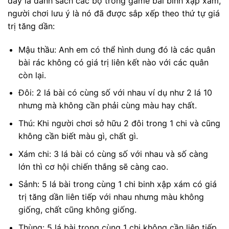
đây là danh sách các bộ trong game bài binh xập xám,
người chơi lưu ý là nó đã được sắp xếp theo thứ tự giá
trị tăng dần:
Mậu thầu: Anh em có thể hình dung đó là các quân
bài rác không có giá trị liên kết nào với các quân
còn lại.
Đôi: 2 lá bài có cùng số với nhau ví dụ như 2 lá 10
nhưng mà không cần phải cùng màu hay chất.
Thú: Khi người chơi sở hữu 2 đôi trong 1 chi và cũng
không cần biết màu gì, chất gì.
Xám chi: 3 lá bài có cùng số với nhau và số càng
lớn thì cơ hội chiến thắng sẽ càng cao.
Sảnh: 5 lá bài trong cùng 1 chi binh xập xám có giá
trị tăng dần liên tiếp với nhau nhưng màu không
giống, chất cũng không giống.
Thùng: 5 lá bài trong cùng 1 chi không cần liên tiếp