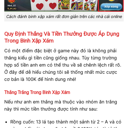
Cách đánh binh xập xám rất đơn giản trên các nhà cái online
Quy Định Thắng Và Tiền Thưởng Được Áp Dụng
Trong Binh Xập Xám
Có một điểm đặc biệt ở game này đó là không phải
thắng kiểu gì tiền cũng giống nhau. Tùy từng trường
hợp số tiền anh em có thể thu về sẽ chênh lệch rất rõ.
Ở đây để dễ hiểu chúng tôi sẽ thống nhất mức cược
cơ bản là 100K để hình dung nhé!
Thắng Trắng Trong Binh Xập Xám
Nếu như anh em thắng mà thuộc vào nhóm ăn trắng
này thì mức tiền thưởng được tính như sau:
Rồng cuốn: 13 lá tạo thành một sảnh từ 2 – A và có