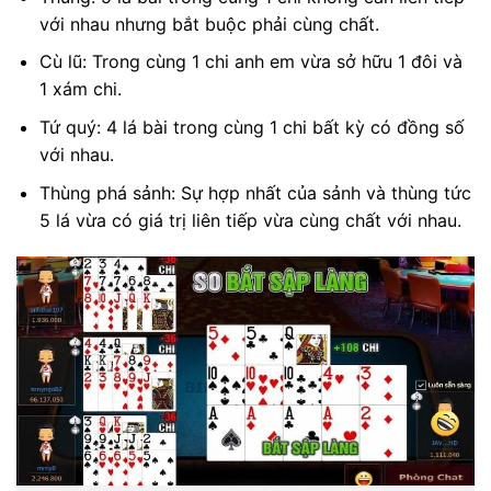
với nhau nhưng bắt buộc phải cùng chất.
Cù lũ: Trong cùng 1 chi anh em vừa sở hữu 1 đôi và
1 xám chi.
Tứ quý: 4 lá bài trong cùng 1 chi bất kỳ có đồng số
với nhau.
Thùng phá sảnh: Sự hợp nhất của sảnh và thùng tức
5 lá vừa có giá trị liên tiếp vừa cùng chất với nhau.