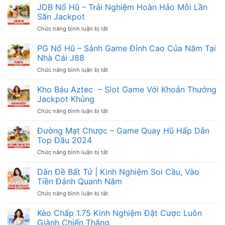
JDB Nổ Hũ – Trải Nghiệm Hoàn Hảo Mỗi Lần
Săn Jackpot
Chức năng bình luận bị tắt
ở
JDB
Nổ
PG Nổ Hũ – Sảnh Game Đỉnh Cao Của Năm Tại
Hũ
Nhà Cái J88
–
Chức năng bình luận bị tắt
ở
Trải
PG
Nghiệm
Nổ
Kho Báu Aztec – Slot Game Với Khoản Thưởng
Hoàn
Hũ
Hảo
Jackpot Khủng
–
Mỗi
Chức năng bình luận bị tắt
ở
Sảnh
Lần
Kho
Game
Săn
Báu
Đường Mạt Chược – Game Quay Hũ Hấp Dẫn
Đỉnh
Jackpot
Aztec
Cao
Top Đầu 2024
–
Của
Chức năng bình luận bị tắt
ở
Slot
Năm
Đường
Game
Tại
Mạt
Dàn Đề Bất Tử | Kinh Nghiệm Soi Cầu, Vào
Với
Nhà
Chược
Khoản
Tiền Đánh Quanh Năm
Cái
–
Thưởng
J88
Chức năng bình luận bị tắt
ở
Game
Jackpot
Dàn
Quay
Khủng
Đề
Kèo Chấp 1.75 Kinh Nghiệm Đặt Cược Luôn
Hũ
Bất
Hấp
Giành Chiến Thắng