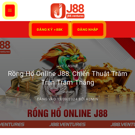
Bỏ
qua
nội
dung
ĐĂNG KÝ +88K
ĐĂNG NHẬP
LIVE CASINO
Rồng Hổ Online J88: Chiến Thuật Trăm
Trận Trăm Thắng
ĐĂNG VÀO
13/09/2024
BỞI
ADMIN