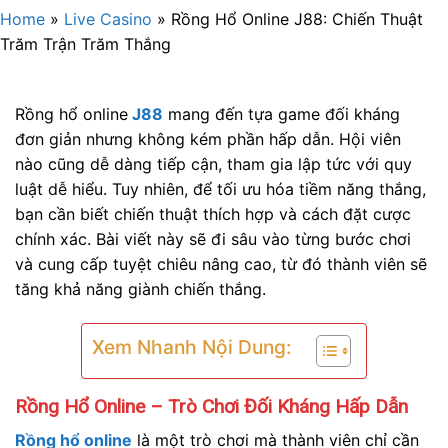
Home
»
Live Casino
»
Rồng Hổ Online J88: Chiến Thuật
Trăm Trận Trăm Thắng
Rồng hổ online
J88
mang đến tựa game đối kháng
đơn giản nhưng không kém phần hấp dẫn. Hội viên
nào cũng dễ dàng tiếp cận, tham gia lập tức với quy
luật dễ hiểu. Tuy nhiên, để tối ưu hóa tiềm năng thắng,
bạn cần biết chiến thuật thích hợp và cách đặt cược
chính xác. Bài viết này sẽ đi sâu vào từng bước chơi
và cung cấp tuyệt chiêu nâng cao, từ đó thành viên sẽ
tăng khả năng giành chiến thắng.
Xem Nhanh Nội Dung:
Rồng Hổ Online – Trò Chơi Đối Kháng Hấp Dẫn
Rồng hổ online
là một trò chơi mà thành viên chỉ cần