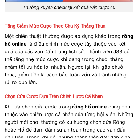
Thường xuyên check lại kết quả ván cược cũ
Tăng Giảm Mức Cược Theo Chu Kỳ Thắng Thua
Một chiến thuật thường được áp dụng khác trong
rồng
hổ online
là điều chỉnh mức cược tùy thuộc vào kết
quả của các ván đấu trong lịch sử. Thành viên J88 có
thể tăng nhẹ mức cược khi đang trong chuỗi thắng
nhằm tối ưu hóa lợi nhuận. Ngược lại, khi gặp chuỗi
thua, giảm tiền là cách bảo toàn vốn và tránh những
rủi ro quá lớn.
Chọn Cửa Cược Dựa Trên Chiến Lược Cá Nhân
Khi lựa chọn cửa cược trong
rồng hổ online
cũng phụ
thuộc vào chiến lược cá nhân của từng hội viên. Những
người mới chơi thường có xu hướng chọn cửa Rồng
hoặc Hổ để đảm đảm sự an toàn trong các ván đấu
đầu tiên. Trong khi đó, những thành viên dày dặn kinh