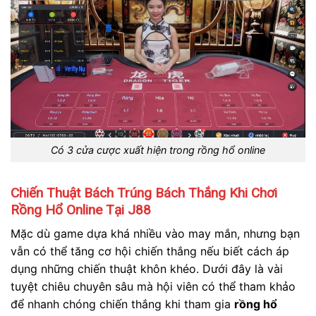
Có 3 cửa cược xuất hiện trong rồng hổ online
Chiến Thuật Bách Trúng Bách Thắng Khi Chơi
Rồng Hổ Online Tại J88
Mặc dù game dựa khá nhiều vào may mắn, nhưng bạn
vẫn có thể tăng cơ hội chiến thắng nếu biết cách áp
dụng những chiến thuật khôn khéo. Dưới đây là vài
tuyệt chiêu chuyên sâu mà hội viên có thể tham khảo
để nhanh chóng chiến thắng khi tham gia
rồng hổ