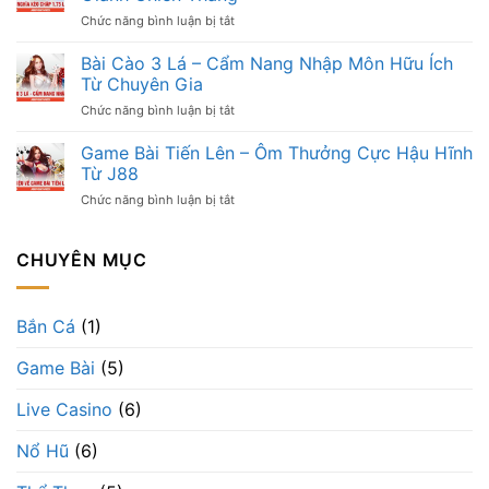
Tử
Dẫn
Chức năng bình luận bị tắt
ở
|
Top
Kèo
Kinh
Đầu
Chấp
Bài Cào 3 Lá – Cẩm Nang Nhập Môn Hữu Ích
Nghiệm
2024
1.75
Soi
Từ Chuyên Gia
Kinh
Cầu,
Chức năng bình luận bị tắt
ở
Nghiệm
Vào
Bài
Đặt
Tiền
Cào
Game Bài Tiến Lên – Ôm Thưởng Cực Hậu Hĩnh
Cược
Đánh
3
Luôn
Từ J88
Quanh
Lá
Giành
Năm
Chức năng bình luận bị tắt
ở
–
Chiến
Game
Cẩm
Thắng
Bài
Nang
Tiến
CHUYÊN MỤC
Nhập
Lên
Môn
–
Hữu
Ôm
Ích
Bắn Cá
(1)
Thưởng
Từ
Cực
Chuyên
Game Bài
(5)
Hậu
Gia
Hĩnh
Từ
Live Casino
(6)
J88
Nổ Hũ
(6)