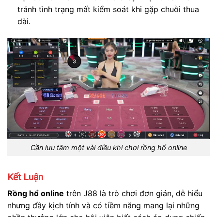
tránh tình trạng mất kiểm soát khi gặp chuỗi thua
dài.
Cần lưu tâm một vài điều khi chơi rồng hổ online
Kết Luận
Rồng hổ online
trên J88 là trò chơi đơn giản, dễ hiểu
nhưng đầy kịch tính và có tiềm năng mang lại những